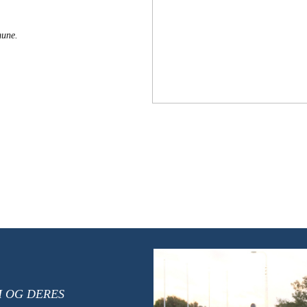
une.
M OG DERES