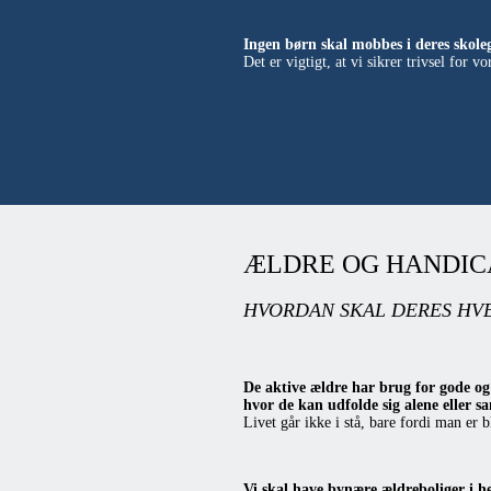
Ingen børn skal mobbes i deres skole
Det er vigtigt, at vi sikrer trivsel for
ÆLDRE OG HANDIC
HVORDAN SKAL DERES HV
De aktive ældre har brug for gode og
hvor de kan udfolde sig alene eller
Livet går ikke i stå, bare fordi man er b
Vi skal have bynære ældreboliger i 