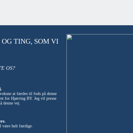
OG TING, SOM VI
TE OS?
j.
voksne at færdes til fods på denne
st for Hjørring BY. Jeg vil presse
på denne vej.
ere.
al være helt færdige.