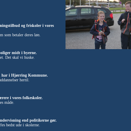
ningstilbud og friskoler i vores
m som betaler deres løn.
oliger midt i byerne.
et. Det skal vi huske.
vi har i Hjørring Kommune.
uddannelser hertil.
ere i vores folkeskoler.
res måde.
dervisning end politikerne gør.
es bedst ude i skolerne.