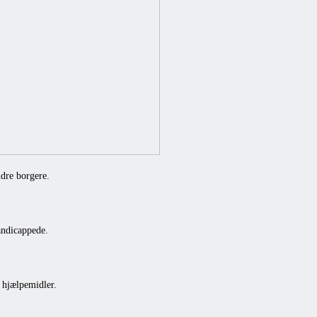
ndre borgere.
andicappede.
 hjælpemidler.