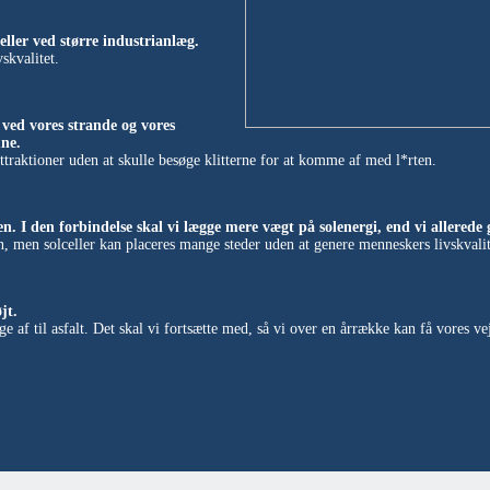
eller ved større industrianlæg.
skvalitet.
r ved vores strande og vores
ne.
traktioner uden at skulle besøge klitterne for at komme af med l*rten.
en. I den forbindelse skal vi lægge mere vægt på solenergi, end vi allerede 
n, men solceller kan placeres mange steder uden at genere menneskers livskvali
jt.
e af til asfalt. Det skal vi fortsætte med, så vi over en årrække kan få vores ve