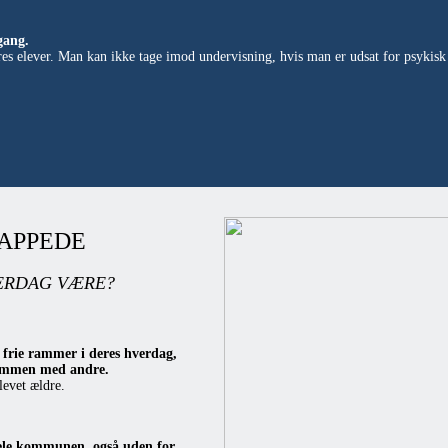
gang.
 vores elever. Man kan ikke tage imod undervisning, hvis man er udsat for psykisk
APPEDE
ERDAG VÆRE?
 frie rammer i deres hverdag,
 sammen med andre.
levet ældre.
hele kommunen, også uden for